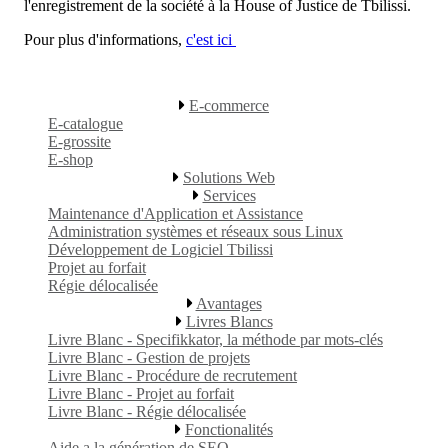
l'enregistrement de la société à la House of Justice de Tbilissi.
Pour plus d'informations,
c'est ici
E-commerce
E-catalogue
E-grossite
E-shop
Solutions Web
Services
Maintenance d'Application et Assistance
Administration systèmes et réseaux sous Linux
Développement de Logiciel Tbilissi
Projet au forfait
Régie délocalisée
Avantages
Livres Blancs
Livre Blanc - Specifikkator, la méthode par mots-clés
Livre Blanc - Gestion de projets
Livre Blanc - Procédure de recrutement
Livre Blanc - Projet au forfait
Livre Blanc - Régie délocalisée
Fonctionalités
Aide a la génération de SEO