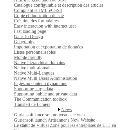
Catalogue configurable et description des articles
Compliant HTML5/CSS3
Copie et duplication du site
Création des formulaires
Easy interaction with internet user
Fast loading page
Gate To Design
Geography
Importation et exportation de données
Listes personnalisables
Mobile friendly
Native hierarchical domains
Native multi-domains
Native Multi-Langues
Native Multi-Users Administration
Pages au contenu dynamique
Supporting large data
Supporting public and private data
The Communication toolbox
Transfert de fichiers
News
Guriansoft lance son nouveau site web
Guriansoft launch Artisanner's New Website
Le statut de Virtual Zone pour les entreprises de L'IT en