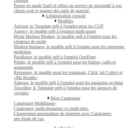
Géorgie
Passer en mode SaaS et offrez un service de proximité à vos
clients web et gagnez des parts de marché.
Adminstration console
Modèles
Advisor, le Template prêt à l'emploi pour les CGP
Agency, le modèle prêt à l'emploi multi-usage
Moda Modum Modare, le modèle prêt à l'emploi pour les
créateurs de mode
Modern business, le modèle prêt à l'emploi pour les entreprise
modernes
Parallaxor, le modèle prêt à l'emploi OnePage
Pubito, le modèle prêt à l'emploi pour les bistros, cafés et
restaurants
Restorano, le modèle pour les restaurant, Click 'nd Collect et
«Ma Boutik»
Taberna, le modèle prêt à l'emploi pour les magasins en ligne
Travelitor, le Template prêt à l'emploi pour les agences de
voyages
Blog Catalogger
Catalogger Multilingue
Catalogger, multi-domaines vs multi-sites.
Chargement automatique de données avec Catalogger:
une étude de cas.