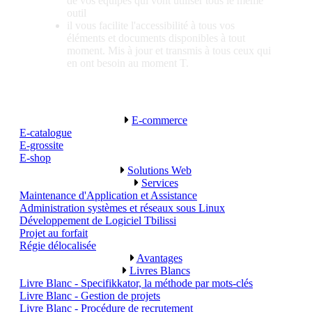
de vos équipes qui vont utiliser tous le même
outil
il vous facilite l'accessibilité à tous vos
éléments et documents disponibles à tout
moment. Mis à jour et transmis à tous ceux qui
en ont besoin au moment T.
E-commerce
E-catalogue
E-grossite
E-shop
Solutions Web
Services
Maintenance d'Application et Assistance
Administration systèmes et réseaux sous Linux
Développement de Logiciel Tbilissi
Projet au forfait
Régie délocalisée
Avantages
Livres Blancs
Livre Blanc - Specifikkator, la méthode par mots-clés
Livre Blanc - Gestion de projets
Livre Blanc - Procédure de recrutement