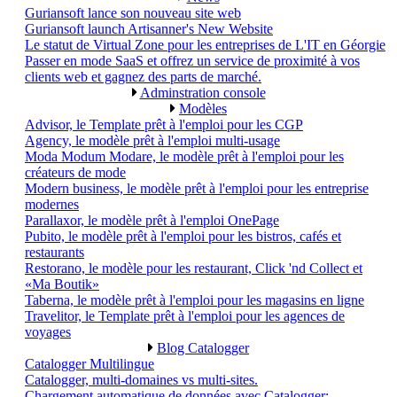
Guriansoft lance son nouveau site web
Guriansoft launch Artisanner's New Website
Le statut de Virtual Zone pour les entreprises de L'IT en Géorgie
Passer en mode SaaS et offrez un service de proximité à vos
clients web et gagnez des parts de marché.
Adminstration console
Modèles
Advisor, le Template prêt à l'emploi pour les CGP
Agency, le modèle prêt à l'emploi multi-usage
Moda Modum Modare, le modèle prêt à l'emploi pour les
créateurs de mode
Modern business, le modèle prêt à l'emploi pour les entreprise
modernes
Parallaxor, le modèle prêt à l'emploi OnePage
Pubito, le modèle prêt à l'emploi pour les bistros, cafés et
restaurants
Restorano, le modèle pour les restaurant, Click 'nd Collect et
«Ma Boutik»
Taberna, le modèle prêt à l'emploi pour les magasins en ligne
Travelitor, le Template prêt à l'emploi pour les agences de
voyages
Blog Catalogger
Catalogger Multilingue
Catalogger, multi-domaines vs multi-sites.
Chargement automatique de données avec Catalogger: