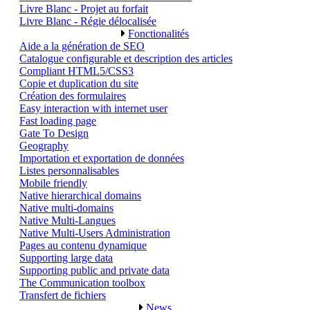
Livre Blanc - Projet au forfait
Livre Blanc - Régie délocalisée
Fonctionalités
Aide a la génération de SEO
Catalogue configurable et description des articles
Compliant HTML5/CSS3
Copie et duplication du site
Création des formulaires
Easy interaction with internet user
Fast loading page
Gate To Design
Geography
Importation et exportation de données
Listes personnalisables
Mobile friendly
Native hierarchical domains
Native multi-domains
Native Multi-Langues
Native Multi-Users Administration
Pages au contenu dynamique
Supporting large data
Supporting public and private data
The Communication toolbox
Transfert de fichiers
News