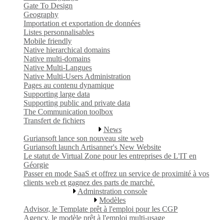
Gate To Design
Geography
Importation et exportation de données
Listes personnalisables
Mobile friendly
Native hierarchical domains
Native multi-domains
Native Multi-Langues
Native Multi-Users Administration
Pages au contenu dynamique
Supporting large data
Supporting public and private data
The Communication toolbox
Transfert de fichiers
News
Guriansoft lance son nouveau site web
Guriansoft launch Artisanner's New Website
Le statut de Virtual Zone pour les entreprises de L'IT en
Géorgie
Passer en mode SaaS et offrez un service de proximité à vos
clients web et gagnez des parts de marché.
Adminstration console
Modèles
Advisor, le Template prêt à l'emploi pour les CGP
Agency, le modèle prêt à l'emploi multi-usage