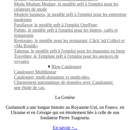
Moda Modum Modare, le modèle prêt à l'emploi pour les
créateurs de mode
Modern business, le modèle prêt à l'emploi pour les entreprise
modernes
Parallaxor, le modèle prêt à l'emploi OnePage
Pubito, le modèle prêt à l'emploi pour les bistros, cafés et
restaurants
Restorano, le modèle pour les restaurant, Click 'nd Collect et
«Ma Boutik»
Taberna, le modèle prêt à l'emploi pour les magasins en ligne
Travelitor, le Template prêt à l'emploi pour les agences de
voyages
Blog Catalogger
Catalogger Multilingue
Catalogger, multi-domaines vs multi-sites.
Chargement automatique de données avec Catalogger:
une étude de cas.
La Genèse
Guriansoft a une longue histoire au Royaume-Uni, en France, en
Ukraine et en Géorgie qui est étroitement liée à celle de son
fondateur Pierre Tsagouria.
En savoir +...