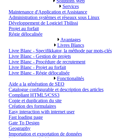
Solutions Web
Services
Maintenance d'Application et Assistance
Administration systèmes et réseaux sous Linux
Développement de Logiciel Tbilissi
Projet au forfait
Régie délocalisée
Avantages
Livres Blancs
Livre Blanc - Specifikkator, la méthode par mots-clés
Livre Blanc - Gestion de projets
Livre Blanc - Procédure de recrutement
Livre Blanc - Projet au forfait
Livre Blanc - Régie délocalisée
Fonctionalités
Aide a la génération de SEO
Catalogue configurable et description des articles
Compliant HTML5/CSS3
Copie et duplication du site
Création des formulaires
Easy interaction with internet user
Fast loading page
Gate To Design
Geography
Importation et exportation de données