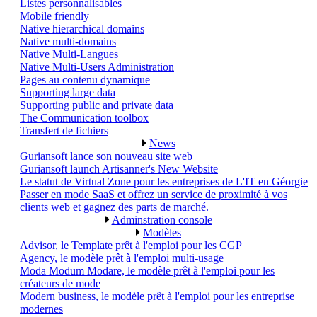
Listes personnalisables
Mobile friendly
Native hierarchical domains
Native multi-domains
Native Multi-Langues
Native Multi-Users Administration
Pages au contenu dynamique
Supporting large data
Supporting public and private data
The Communication toolbox
Transfert de fichiers
News
Guriansoft lance son nouveau site web
Guriansoft launch Artisanner's New Website
Le statut de Virtual Zone pour les entreprises de L'IT en Géorgie
Passer en mode SaaS et offrez un service de proximité à vos
clients web et gagnez des parts de marché.
Adminstration console
Modèles
Advisor, le Template prêt à l'emploi pour les CGP
Agency, le modèle prêt à l'emploi multi-usage
Moda Modum Modare, le modèle prêt à l'emploi pour les
créateurs de mode
Modern business, le modèle prêt à l'emploi pour les entreprise
modernes